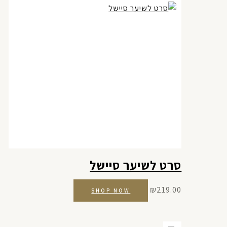
סרט לשיער סיישל
₪
219.00
SHOP NOW