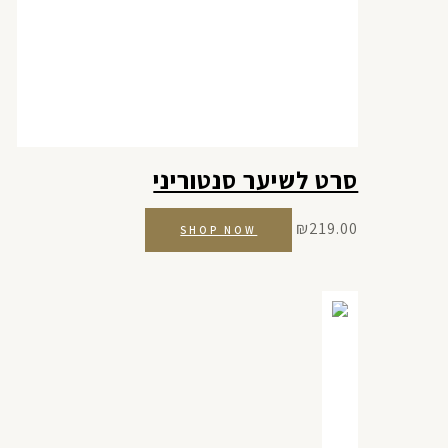
סרט לשיער סנטוריני
₪
219.00
SHOP NOW