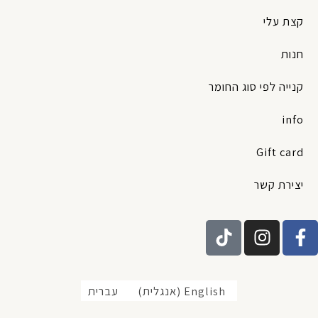
קצת עלי
חנות
קנייה לפי סוג החומר
info
Gift card
יצירת קשר
T
I
F
i
n
a
k
s
c
t
t
e
English
(
אנגלית
)
עברית
o
a
b
k
g
o