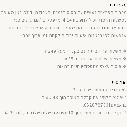
משלוחים
מרבית
הפריטים
נעשים
על
בסיס
הזמנה
ובעבודת
יד
לכן
זמן
משוער
למשלוח
הזמנה
יכול
לנוע
בין
4-14
ימי
עסקים
(
אנו עושים ככל
שבאפשרותנו
להקדים
כמה
שאפשר
ולהוציא
אפילו
לפני
.
הזמנות
שנעשות
לפי
הזמנות
אישיות
יכולות
לקחת
זמן
ארוך
יותר
)
❖ משלוח עד הבית חינם בקנייה מעל 249 ₪
❖ משלוח שליחים עד הבית: 35 ₪
❖ איסוף עצמי מהסטודיו חינם בתאום
החלפות
לא מרוצה מהמוצר שרכשת ?
*יש ליצור קשר עם קבלת המוצר תוך 48 שעות
בוואצאפ0528787331.
*ניתן להחזיר את המוצר תוך 10 ימים עם שליח שלנו ,בעלות 30 ₪