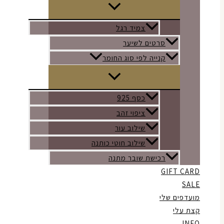
צמיד רגל
סרטים לשיער
קנייה לפי סוג החומר
כסף 925
ציפוי זהב
שילוב עור
שילוב חוטי כותנה
רכישת שובר מתנה
GIFT CARD
SALE
מועדפים שלי
קצת עלי
INFO