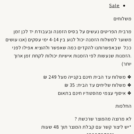
Sale
שלוחים
רבית
הפריטים
נעשים
על
בסיס
הזמנה
ובעבודת
יד
לכן
זמן
שוער
למשלוח
הזמנה
יכול
לנוע
בין
4-14
ימי
עסקים
(
אנו עושים
כל
שבאפשרותנו
להקדים
כמה
שאפשר
ולהוציא
אפילו
לפני
זמנות
שנעשות
לפי
הזמנות
אישיות
יכולות
לקחת
זמן
ארוך
תר
)
משלוח עד הבית חינם בקנייה מעל 249 ₪
משלוח שליחים עד הבית: 35 ₪
איסוף עצמי מהסטודיו חינם בתאום
חלפות
א מרוצה מהמוצר שרכשת ?
*יש ליצור קשר עם קבלת המוצר תוך 48 שעות