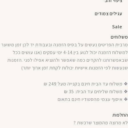
ציפוי זהב
עגילים צמודים
Sale
משלוחים
מרבית
הפריטים
נעשים
על
בסיס
הזמנה
ובעבודת
יד
לכן
זמן
משוער
למשלוח
הזמנה
יכול
לנוע
בין
4-14
ימי
עסקים
(
אנו עושים ככל
שבאפשרותנו
להקדים
כמה
שאפשר
ולהוציא
אפילו
לפני
.
הזמנות
שנעשות
לפי
הזמנות
אישיות
יכולות
לקחת
זמן
ארוך
יותר
)
❖ משלוח עד הבית חינם בקנייה מעל 249 ₪
❖ משלוח שליחים עד הבית: 35 ₪
❖ איסוף עצמי מהסטודיו חינם בתאום
החלפות
לא מרוצה מהמוצר שרכשת ?