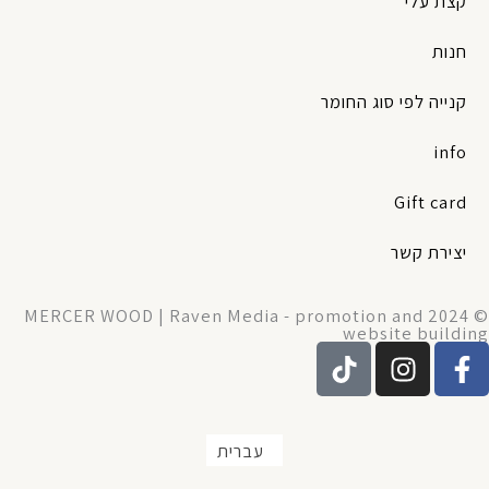
קצת עלי
חנות
קנייה לפי סוג החומר
info
Gift card
יצירת קשר
© 2024 MERCER WOOD | Raven Media - promotion and
website building
T
I
F
i
n
a
k
s
c
t
t
e
עברית
o
a
b