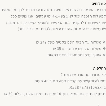
משלוחים
מרבית
הפריטים
נעשים
על
בסיס
הזמנה
ובעבודת
יד
לכן
זמן
משוער
למשלוח
הזמנה
יכול
לנוע
בין
4-14
ימי
עסקים
(
אנו עושים ככל
שבאפשרותנו
להקדים
כמה
שאפשר
ולהוציא
אפילו
לפני
.
הזמנות
שנעשות
לפי
הזמנות
אישיות
יכולות
לקחת
זמן
ארוך
יותר
)
❖ משלוח עד הבית חינם בקנייה מעל 249 ₪
❖ משלוח שליחים עד הבית: 35 ₪
❖ איסוף עצמי מהסטודיו חינם בתאום
החלפות
לא מרוצה מהמוצר שרכשת ?
*יש ליצור קשר עם קבלת המוצר תוך 48 שעות
בוואצאפ0528787331.
*ניתן להחזיר את המוצר תוך 10 ימים עם שליח שלנו ,בעלות 30 ₪