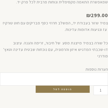
שמאפשרת התאמה מקסימלית ונוחות מרבית לכל פרק יד.
₪
299.00
צמיד שזור בעבודת יד, המשלב חרוזי כסף מבריקים עם חוט טורקיז
עז ונגיעות אדומות עדינות.
כל שורה בצמיד מייצגת מסע של חיבור, זרימה והגנה. עיצוב
דו-שכבתי המדגיש איזון והרמוניה, עם נוכחות שבטית עדינה וטאץ’
מודרני
מות
הערות נוספות
ל
מיד
עגלים
הוספה לסל
ל
סף/טורקיז