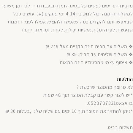
מרבית
הפריטים
נעשים
על
בסיס
הזמנה
ובעבודת
יד
לכן
זמן
משוער
למשלוח
הזמנה
יכול
לנוע
בין
4-14
ימי
עסקים
(
אנו עושים ככל
שבאפשרותנו
להקדים
כמה
שאפשר
ולהוציא
אפילו
לפני
.
הזמנות
שנעשות
לפי
הזמנות
אישיות
יכולות
לקחת
זמן
ארוך
יותר
)
❖ משלוח עד הבית חינם בקנייה מעל 249 ₪
❖ משלוח שליחים עד הבית: 35 ₪
❖ איסוף עצמי מהסטודיו חינם בתאום
החלפות
לא מרוצה מהמוצר שרכשת ?
*יש ליצור קשר עם קבלת המוצר תוך 48 שעות
בוואצאפ0528787331.
*ניתן להחזיר את המוצר תוך 10 ימים עם שליח שלנו ,בעלות 30 ₪
תשלום בביט.