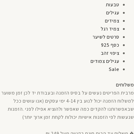
טבעות
עגילים
צמידים
צמיד רגל
סרטים לשיער
כסף 925
ציפוי זהב
עגילים צמודים
Sale
משלוחים
מרבית
הפריטים
נעשים
על
בסיס
הזמנה
ובעבודת
יד
לכן
זמן
משוער
למשלוח
הזמנה
יכול
לנוע
בין
4-14
ימי
עסקים
(
אנו עושים ככל
שבאפשרותנו
להקדים
כמה
שאפשר
ולהוציא
אפילו
לפני
.
הזמנות
שנעשות
לפי
הזמנות
אישיות
יכולות
לקחת
זמן
ארוך
יותר
)
❖ משלוח עד הבית חינם בקנייה מעל 249 ₪