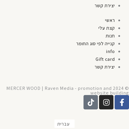
יצירת קשר
ראשי
קצת עלי
חנות
קנייה לפי סוג החומר
info
Gift card
יצירת קשר
© 2024 MERCER WOOD | Raven Media - promotion and
website building
T
I
F
i
n
a
k
s
c
t
t
e
עברית
o
a
b