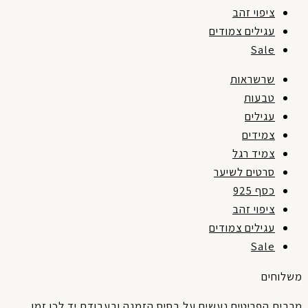
ציפוי זהב
עגילים צמודים
Sale
שרשראות
טבעות
עגילים
צמידים
צמיד רגל
סרטים לשיער
כסף 925
ציפוי זהב
עגילים צמודים
Sale
שלוחים
רבית
הפריטים
נעשים
על
בסיס
הזמנה
ובעבודת
יד
לכן
זמן