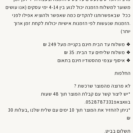
שוער
למשלוח
הזמנה
יכול
לנוע
בין
4-14
ימי
עסקים
(
אנו עושים
כל
שבאפשרותנו
להקדים
כמה
שאפשר
ולהוציא
אפילו
לפני
זמנות
שנעשות
לפי
הזמנות
אישיות
יכולות
לקחת
זמן
ארוך
תר
)
משלוח עד הבית חינם בקנייה מעל 249 ₪
משלוח שליחים עד הבית: 35 ₪
איסוף עצמי מהסטודיו חינם בתאום
חלפות
א מרוצה מהמוצר שרכשת ?
*יש ליצור קשר עם קבלת המוצר תוך 48 שעות
אצאפ0528787331.
*ניתן להחזיר את המוצר תוך 10 ימים עם שליח שלנו ,בעלות 30
שלום בביט.