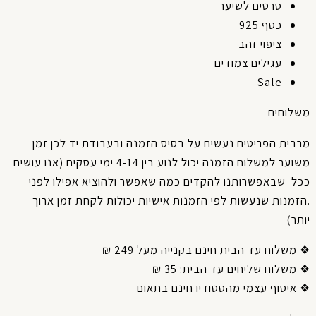
סרטים לשיער
כסף 925
ציפוי זהב
עגילים צמודים
Sale
שלוחים
רבית
הפריטים
נעשים
על
בסיס
הזמנה
ובעבודת
יד
לכן
זמן
שוער
למשלוח
הזמנה
יכול
לנוע
בין
4-14
ימי
עסקים
(
אנו עושים
כל
שבאפשרותנו
להקדים
כמה
שאפשר
ולהוציא
אפילו
לפני
זמנות
שנעשות
לפי
הזמנות
אישיות
יכולות
לקחת
זמן
ארוך
תר
)
משלוח עד הבית חינם בקנייה מעל 249 ₪
משלוח שליחים עד הבית: 35 ₪
איסוף עצמי מהסטודיו חינם בתאום