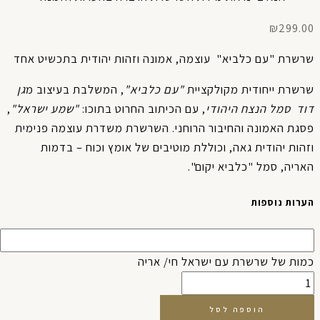
₪
299.0
שרת "עם כלביא" עוצמה, אמונה וזהות יהודית בתכשיט אחד
שרת ייחודית מקולקציית
"עם כלביא"
, המשלבת בעיצוב מ
גן
וד סמל הנצח היהודי
, עם הכיתוב החרוט בתוכו:
"שמע ישראל"
,
גת האמונה והחיבור הרוחני. השרשרת משדרת עוצמה פנימית
הות יהודית גאה, וכוללת מוטיבים של אומץ וכוח – בדמות
ריה, סמל "כלביא יקום".
רות נוספות
ות של שרשרת עם ישראל חי/ אריה
הוספה לסל