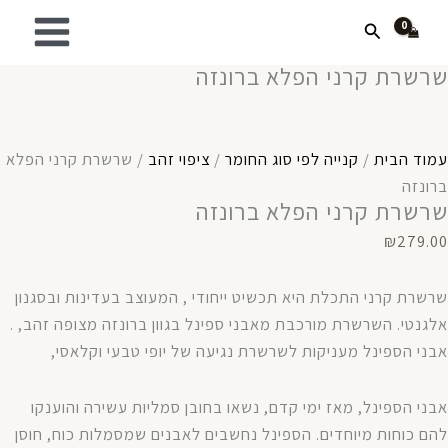
ילוג
מות
חיפוש
ל
תוכן
רשרת
שרשרת קרני הפלא ברונזה
רני
פלא
רונזה
עמוד הבית
/
קנייה לפי סוג החומר
/
ציפוי זהב
/ שרשרת קרני הפלא
ברונזה
שרשרת קרני הפלא ברונזה
₪
279.00
שרשרת קרני התכלת היא תכשיט ייחודי , המעוצב בעדינות ובסגנון
אלגנטי. השרשרת מורכבת מאבני ספינל בגוון ברונזה מצופה זהב, .
אבני הספינל מעניקות לשרשרת נגיעה של יופי טבעי וקלאסי,
אבני הספינל, מאז ימי קדם, נשאו בחובן סמליות עשירה והוענקו
להם כוחות מיוחדים. הספינל נחשבים לאבנים שמסמלות כוח, חוסן