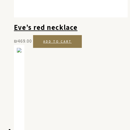
Eve’s red necklace
₪
469.00
ADD TO CART