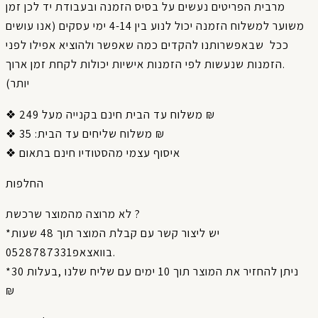
מרבית
הפריטים
נעשים
על
בסיס
הזמנה
ובעבודת
יד
לכן
זמן
אנו עושים
(
עסקים
ימי
4-14
בין
לנוע
יכול
הזמנה
למשלוח
משוער
ככל
שבאפשרותנו
להקדים
כמה
שאפשר
ולהוציא
אפילו
לפני
ארוך
זמן
לקחת
יכולות
אישיות
הזמנות
לפי
שנעשות
הזמנות
.
)
יותר
❖ משלוח עד הבית חינם בקנייה מעל 249 ₪
❖ משלוח שליחים עד הבית: 35 ₪
❖ איסוף עצמי מהסטודיו חינם בתאום
החלפות
לא מרוצה מהמוצר שרכשת ?
*יש ליצור קשר עם קבלת המוצר תוך 48 שעות
בוואצאפ0528787331.
*ניתן להחזיר את המוצר תוך 10 ימים עם שליח שלנו ,בעלות 30
₪