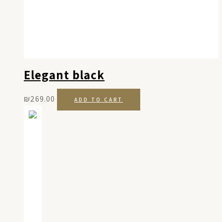
Elegant black
₪
269.00
ADD TO CART