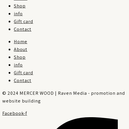
Shop
info
Gift card
Contact
Home
About
Shop
info
Gift card
Contact
© 2024 MERCER WOOD | Raven Media - promotion and
website building
Facebook-f