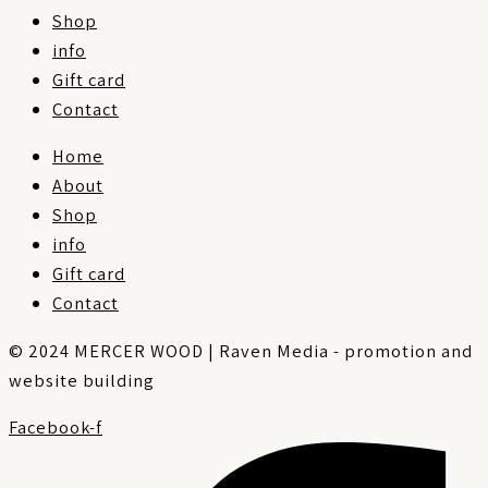
Shop
info
Gift card
Contact
Home
About
Shop
info
Gift card
Contact
© 2024 MERCER WOOD | Raven Media - promotion and
website building
Facebook-f