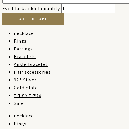
Eve black anklet quantity
ADD TO CART
necklace
Rings
Earrings
Bracelets
Ankle bracelet
Hair accessories
925 Silver
Gold plate
עגילים צמודים
Sale
necklace
Rings