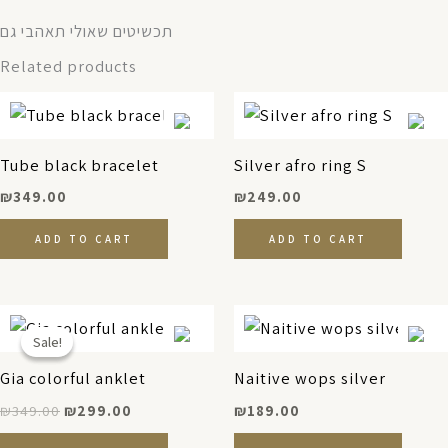
תכשיטים שאולי תאהבי גם
Related products
Tube black bracelet
Silver afro ring S
₪
349.00
₪
249.00
ADD TO CART
ADD TO CART
Original
Current
price
price
Sale!
Sale!
was:
is:
₪349.00.
₪299.00.
Gia colorful anklet
Naitive wops silver
₪
349.00
₪
299.00
₪
189.00