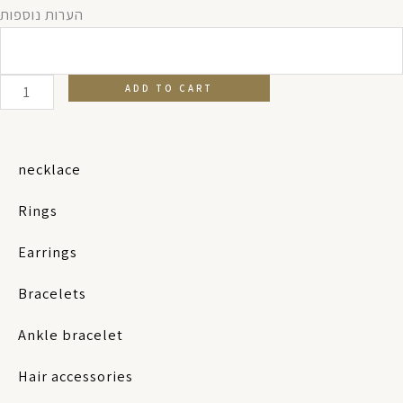
₪349.00.
₪299.00.
Gia
הערות נוספות
anklet
white
quantity
ADD TO CART
necklace
Rings
Earrings
Bracelets
Ankle bracelet
Hair accessories