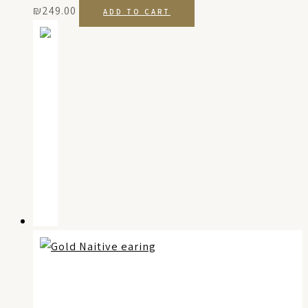
₪
249.00
ADD TO CART