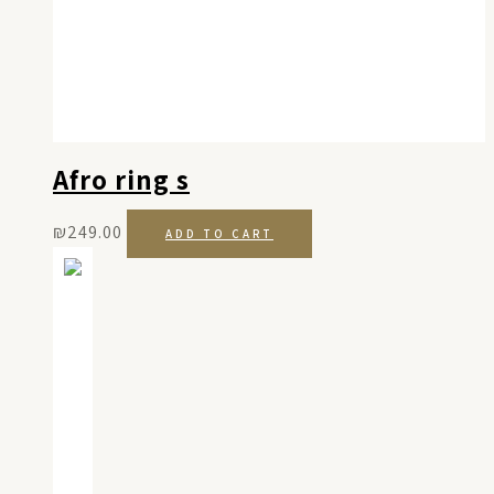
Afro ring s
₪
249.00
ADD TO CART