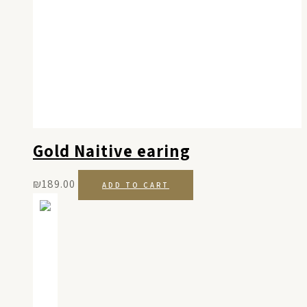
Gold Naitive earing
₪
189.00
ADD TO CART