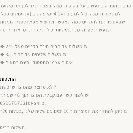
מרבית
הפריטים
נעשים
על
בסיס
הזמנה
ובעבודת
יד
לכן
זמן
משוער
אנו עושים ככל
(
עסקים
ימי
4-14
בין
לנוע
יכול
הזמנה
למשלוח
הזמנות
.
לפני
אפילו
ולהוציא
שאפשר
כמה
להקדים
שבאפשרותנו
)
יותר
ארוך
זמן
לקחת
יכולות
אישיות
הזמנות
לפי
שנעשות
❖ משלוח עד הבית חינם בקנייה מעל 249 ₪
❖ משלוח שליחים עד הבית: 35 ₪
❖ איסוף עצמי מהסטודיו חינם בתאום
החלפות
לא מרוצה מהמוצר שרכשת ?
*יש ליצור קשר עם קבלת המוצר תוך 48 שעות
בוואצאפ0528787331.
*ניתן להחזיר את המוצר תוך 10 ימים עם שליח שלנו ,בעלות 30 ₪
תשלום בביט.