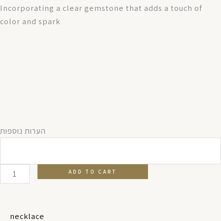
Incorporating a clear gemstone that adds a touch of
color and spark
Hamsa
הערות נוספות
hanging
gold
erring
ADD TO CART
quantity
necklace