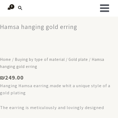
Skip
Search
to
content
Hamsa hanging gold erring
Home
/
Buying by type of material
/
Gold plate
/ Hamsa
hanging gold erring
₪
249.00
Hanging Hamsa earring.made whit a unique style of a
gold plating
The earring is meticulously and lovingly designed