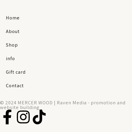
Home
About
Shop
info
Gift card
Contact
© 2024 MERCER WOOD | Raven Media - promotion and
website building
F
I
T
a
n
i