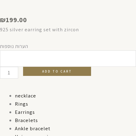
₪
199.00
925 silver earring set with zircon
Camila
הערות נוספות
earing
quantity
ADD TO CART
necklace
Rings
Earrings
Bracelets
Ankle bracelet