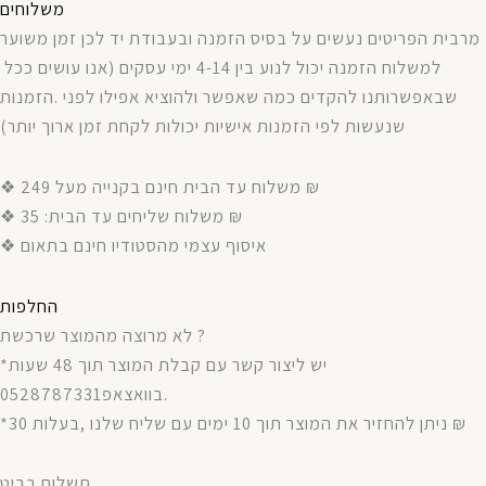
משלוחים
מרבית
הפריטים
נעשים
על
בסיס
הזמנה
ובעבודת
יד
לכן
זמן
משוער
אנו עושים ככל
(
עסקים
ימי
4-14
בין
לנוע
יכול
הזמנה
למשלוח
הזמנות
.
לפני
אפילו
ולהוציא
שאפשר
כמה
להקדים
שבאפשרותנו
)
יותר
ארוך
זמן
לקחת
יכולות
אישיות
הזמנות
לפי
שנעשות
❖ משלוח עד הבית חינם בקנייה מעל 249 ₪
❖ משלוח שליחים עד הבית: 35 ₪
❖ איסוף עצמי מהסטודיו חינם בתאום
החלפות
לא מרוצה מהמוצר שרכשת ?
*יש ליצור קשר עם קבלת המוצר תוך 48 שעות
בוואצאפ0528787331.
*ניתן להחזיר את המוצר תוך 10 ימים עם שליח שלנו ,בעלות 30 ₪
תשלום בביט.