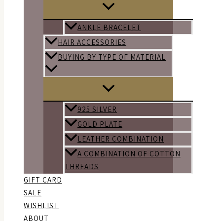
ANKLE BRACELET
HAIR ACCESSORIES
BUYING BY TYPE OF MATERIAL
925 SILVER
GOLD PLATE
LEATHER COMBINATION
A COMBINATION OF COTTON
THREADS
GIFT CARD
SALE
WISHLIST
ABOUT