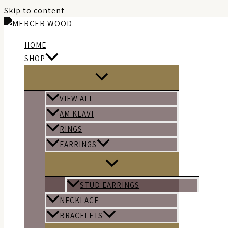
Skip to content
HOME
SHOP
VIEW ALL
AM KLAVI
RINGS
EARRINGS
STUD EARRINGS
NECKLACE
BRACELETS