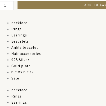
reen
ADD TO CA
quantity
necklace
Rings
Earrings
Bracelets
Ankle bracelet
Hair accessories
925 Silver
Gold plate
עגילים צמודים
Sale
necklace
Rings
Earrings