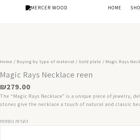
Skip
HOME
SH
to
content
Home
/
Buying by type of material
/
Gold plate
/ Magic Rays Nec
Magic Rays Necklace reen
₪
279.00
The “Magic Rays Necklace” is a unique piece of jewelry, d
stones give the necklace a touch of natural and classic be
Magic
הערות נוספות
Rays
Necklace