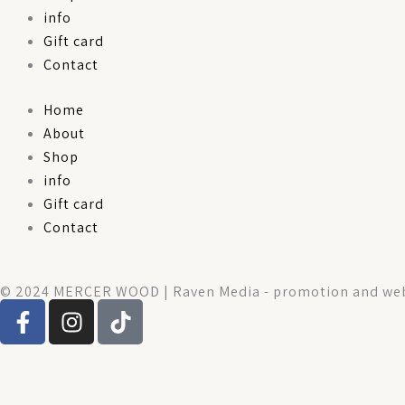
info
Gift card
Contact
Home
About
Shop
info
Gift card
Contact
© 2024 MERCER WOOD | Raven Media - promotion and web
F
I
T
a
n
i
c
s
k
e
t
t
b
a
o