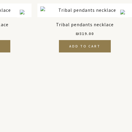
lace
Tribal pendants necklace
₪
319.00
ADD TO CART