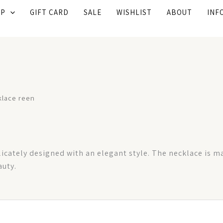
OP
GIFT CARD
SALE
WISHLIST
ABOUT
INF
klace reen
elicately designed with an elegant style. The necklace is 
auty.