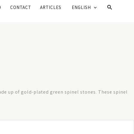
Search
O
CONTACT
ARTICLES
ENGLISH
made up of gold-plated green spinel stones. These spinel