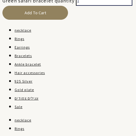
Green safari bracelet quantity
Add To Cart
necklace
Rings
Earrings
Bracelets
Ankle bracelet
Hair accessories
925 Silver
Gold plate
עגילים צמודים
Sale
necklace
Rings