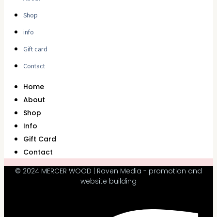
Shop
info
Gift card
Contact
Home
About
Shop
Info
Gift Card
Contact
© 2024 MERCER WOOD | Raven Media - promotion and
website building
Facebook-f