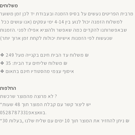
משלוחים
מרבית
הפריטים
נעשים
על
בסיס
הזמנה
ובעבודת
יד
לכן
זמן
משוער
אנו עושים ככל
(
עסקים
ימי
4-14
בין
לנוע
יכול
הזמנה
למשלוח
הזמנות
.
לפני
אפילו
ולהוציא
שאפשר
כמה
להקדים
שבאפשרותנו
)
יותר
ארוך
זמן
לקחת
יכולות
אישיות
הזמנות
לפי
שנעשות
❖ משלוח עד הבית חינם בקנייה מעל 249 ₪
❖ משלוח שליחים עד הבית: 35 ₪
❖ איסוף עצמי מהסטודיו חינם בתאום
החלפות
לא מרוצה מהמוצר שרכשת ?
*יש ליצור קשר עם קבלת המוצר תוך 48 שעות
בוואצאפ0528787331.
*ניתן להחזיר את המוצר תוך 10 ימים עם שליח שלנו ,בעלות 30 ₪