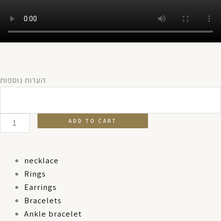
Hair
הערות נוספות
band
Santorini
quantity
ADD TO CART
necklace
Rings
Earrings
Bracelets
Ankle bracelet