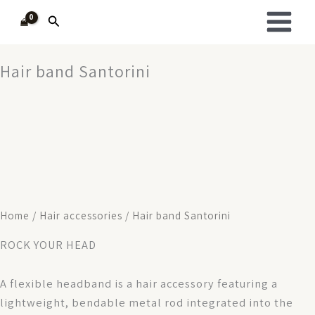
Skip
Search
to
content
Hair band Santorini
Home
/
Hair accessories
/ Hair band Santorini
ROCK YOUR HEAD
A flexible headband is a hair accessory featuring a
lightweight, bendable metal rod integrated into the