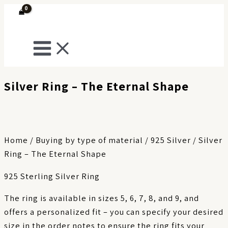
Skip
to
Search
content
Silver Ring – The Eternal Shape
Home
/
Buying by type of material
/
925 Silver
/ Silver
Ring – The Eternal Shape
925 Sterling Silver Ring
The ring is available in sizes 5, 6, 7, 8, and 9, and
offers a personalized fit – you can specify your desired
size in the order notes to ensure the ring fits your