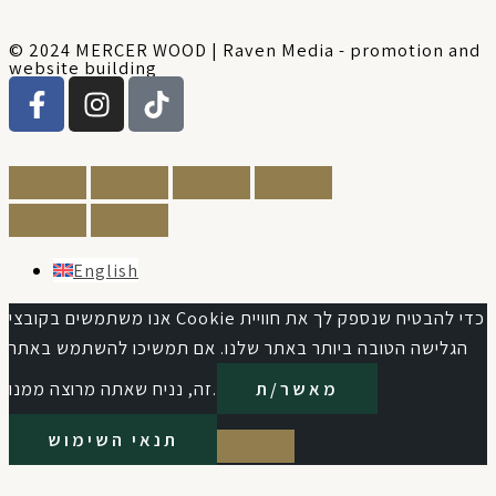
© 2024 MERCER WOOD | Raven Media - promotion and
website building
F
I
T
a
n
i
c
s
k
e
t
t
b
a
o
o
g
k
o
r
English
k
a
-
m
אנו משתמשים בקובצי Cookie כדי להבטיח שנספק לך את חוויית
f
הגלישה הטובה ביותר באתר שלנו. אם תמשיכו להשתמש באתר
מאשר/ת
זה, נניח שאתה מרוצה ממנו.
תנאי השימוש