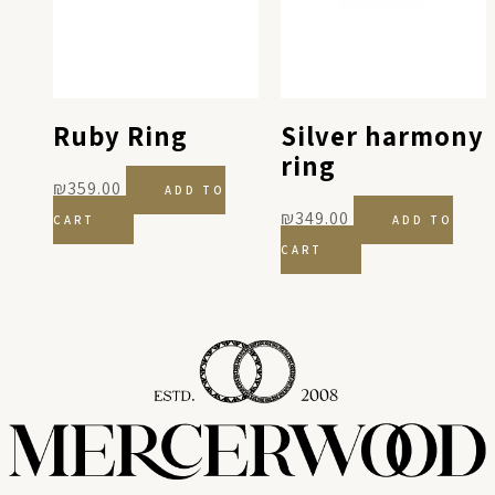
Ruby Ring
Silver harmony
ring
₪
359.00
ADD TO
₪
349.00
CART
ADD TO
CART