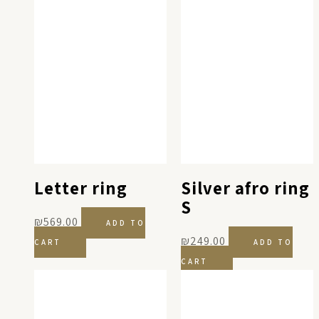
Letter ring
Silver afro ring
S
₪
569.00
ADD TO
₪
249.00
CART
ADD TO
CART