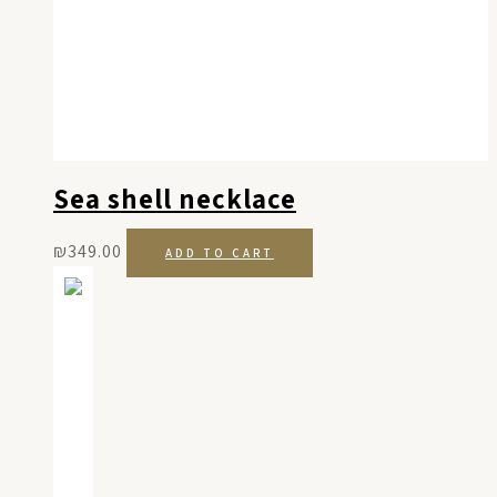
Sea shell necklace
₪
349.00
ADD TO CART