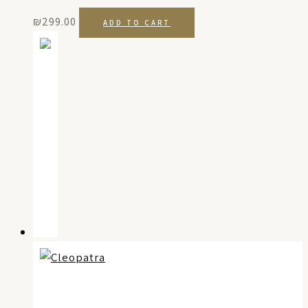
₪
299.00
ADD TO CART