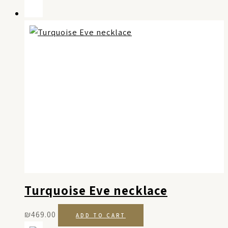
Turquoise Eve necklace
₪
469.00
ADD TO CART